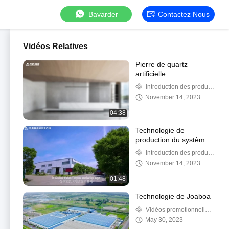
Bavarder
Contactez Nous
Vidéos Relatives
Pierre de quartz
artificielle
Introduction des produits
et des systèmes
November 14, 2023
04:38
Technologie de
production du système
intégré de toiture
Introduction des produits
étanche et isolante WiCi
et des systèmes
November 14, 2023
01:48
Technologie de Joaboa
Vidéos promotionnelles
de société
May 30, 2023