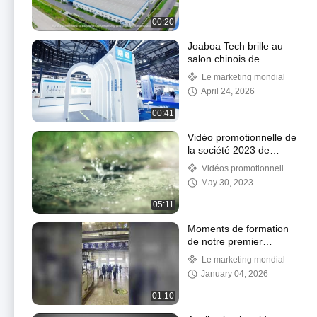
00:20
Joaboa Tech brille au
salon chinois de
l'étanchéité 2025 !
Le marketing mondial
April 24, 2026
00:41
Vidéo promotionnelle de
la société 2023 de
Joaboa Tech
Vidéos promotionnelles
de société
May 30, 2023
05:11
Moments de formation
de notre premier
programme
Le marketing mondial
d’applicateurs agréés à
January 04, 2026
l’étranger !
01:10