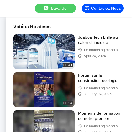
Bavarder
Contactez Nous
Vidéos Relatives
Joaboa Tech brille au
salon chinois de
l'étanchéité 2025 !
Le marketing mondial
April 24, 2026
00:41
Forum sur la
construction écologique
2025 : Stop à la
Le marketing mondial
Malaisie !
January 04, 2026
00:54
Moments de formation
de notre premier
programme
Le marketing mondial
d’applicateurs agréés à