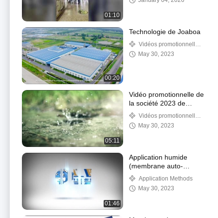
January 04, 2026
l’étranger !
01:10
Technologie de Joaboa
Vidéos promotionnelles
de société
May 30, 2023
00:20
Vidéo promotionnelle de
la société 2023 de
Joaboa Tech
Vidéos promotionnelles
de société
May 30, 2023
05:11
Application humide
(membrane auto-
adhésive de Bondsure
Application Methods
avec le ciment humide
May 30, 2023
pour faire le traitement
de substrat)
01:46