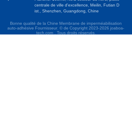
centrale de ville d'excellence, Meilin, Futian D
ist., Shenzhen, Guangdong, Chine
Bonne qualité de la Chine Membrane de imperméabilisation
auto-adhésive Fournisseur. © de Copyright 2023-2026 joaboa-
tech.com . Tous droits réservés.