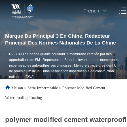
French
Marque Du Principal 3 En Chine, Rédacteur
Principal Des Normes Nationales De La Chine
/
PVC/TPO de bonne qualité couvrant la membrane certifiée par des
approbations de FM ; Représentant Brand et Inventeur des membranes
imperméables auto-adhésives chinoises ; Membre et vice-président Unit
de praesidium de la Chine Association imperméable de construction
nationale (CWA)
Maison
>
Série Imperméable
>
Polymer Modified Cement
Waterproofing Coating
polymer modified cement waterproofi