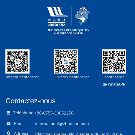
Wechat Identification
LinkedIn Identification
Identification
de WhatsAPP
Contactez-nous

Téléphone
+86-0755-33052250

Email
international@zhuobao.com

Adresse
Plancher 16ème, No.2 secteur du nord, place