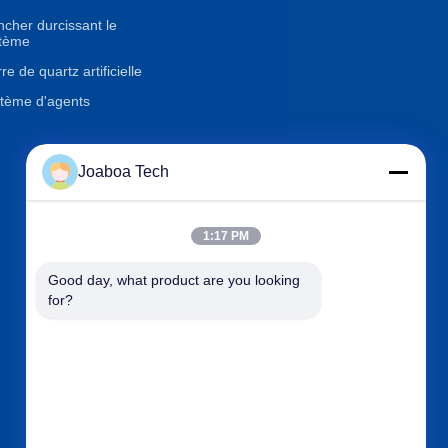
ncher durcissant le
tème
re de quartz artificielle
tème d'agents
Joaboa Tech
Contactez-nous

Téléphone
+86-0755-33052250
1:17 PM

Email
international@zhuobao.com
Good day, what product are you looking 
for?

Adresse
Plancher 16ème, No.2 secte
ur du nord, place centrale de
ville d'excellence, Meilin, Futi
an Dist., Shenzhen, Guangd
ong, Chine