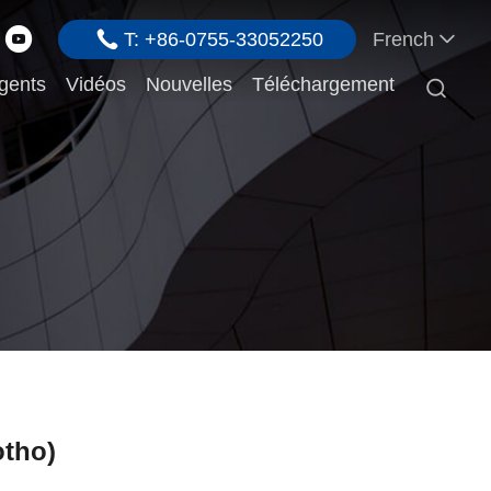
T: +86-0755-33052250
French
gents
Vidéos
Nouvelles
Téléchargement

otho)