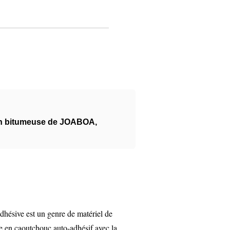
on bitumeuse de JOABOA
,
hésive est un genre de matériel de
te en caoutchouc auto-adhésif avec la