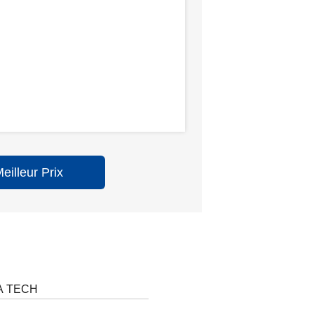
illeur Prix
A TECH