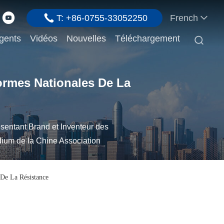
T: +86-0755-33052250
French
gents
Vidéos
Nouvelles
Téléchargement

ormes Nationales De La
sentant Brand et Inventeur des
ium de la Chine Association
De La Résistance