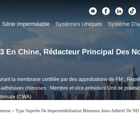
Série Imperméable
Systèmes Uniques
Système D'a
 3 En Chine, Rédacteur Principal Des N
ant la membrane certifiée par des approbations de FM ; Repré
hésives chinoises ; Membre et vice-président Unit de praesid
ationale (CWA)
umeuse
>
Type Superbe De Imperméabilisation Bitumeux Auto-Adhésif De ND 