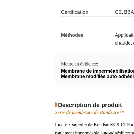
Certification
CE, BBA
Méthodes
Applicat
d'application:
chaude, 
Mettre en évidence:
Membrane de imperméabilisati
Membrane modifiée auto-adhési
Description de produit
Série de membrane de Bondsure™
La croix superbe de Bondsure® S-CLF a st
roulement imperméable auto-adhésif compos