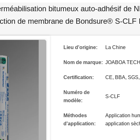
méabilisation bitumeux auto-adhésif de ND
action de membrane de Bondsure® S-CLF
Lieu d'origine:
La Chine
Nom de marque:
JOABOA TEC
Certification:
CE, BBA, SGS,
Numéro de
S-CLF
modèle:
Méthodes
Application hum
d'application:
application sèc