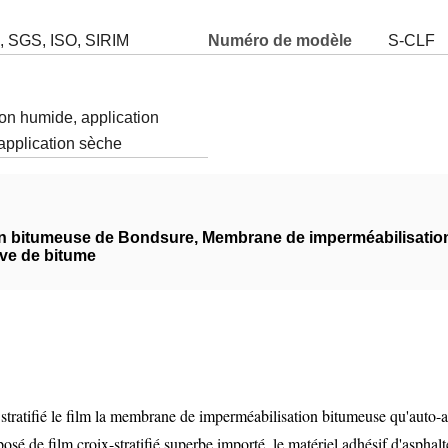
, SGS, ISO, SIRIM
Numéro de modèle
S-CLF
ion humide, application
application sèche
on bitumeuse de Bondsure
,
Membrane de imperméabilisati
ve de bitume
ratifié le film la membrane de imperméabilisation bitumeuse qu'auto-ad
é de film croix-stratifié superbe importé, le matériel adhésif d'asphal