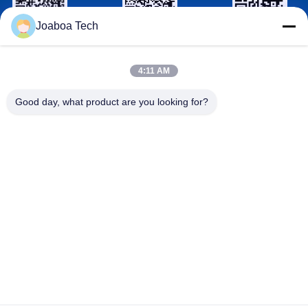
Joaboa Tech
Wechat Identification
LinkedIn Identification
Identification
de WhatsAPP
4:11 AM
Contactez-nous
Good day, what product are you looking for?
Téléphone
+86-0755-33052250


international@zhuobao.com
Email
Adresse

Plancher 16ème, No.2 secteur du nord, place
centrale de ville d'excellence, Meilin, Futian D
ist., Shenzhen, Guangdong, Chine
Bonne qualité de la Chine Membrane de imperméabilisation
auto-adhésive Fournisseur. © de Copyright 2023-2026 joaboa-
tech.com . Tous droits réservés.