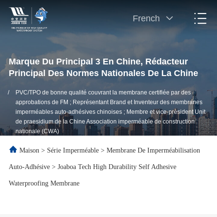
French
Marque Du Principal 3 En Chine, Rédacteur
Principal Des Normes Nationales De La Chine
/
PVC/TPO de bonne qualité couvrant la membrane certifiée par des
approbations de FM ; Représentant Brand et Inventeur des membranes
imperméables auto-adhésives chinoises ; Membre et vice-président Unit
de praesidium de la Chine Association imperméable de construction
nationale (CWA)
Maison
>
Série Imperméable
>
Membrane De Imperméabilisation
Auto-Adhésive
>
Joaboa Tech High Durability Self Adhesive
Waterproofing Membrane