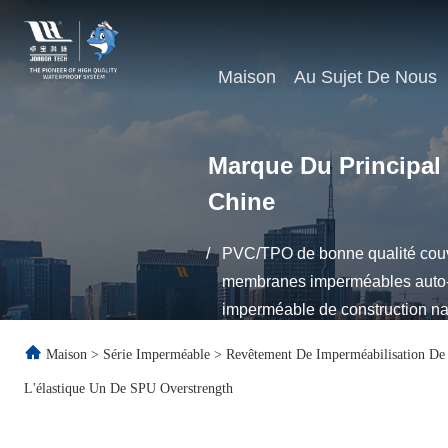
Maison
Au Sujet De Nous
Marque Du Principal
Chine
/
PVC/TPO de bonne qualité couvr
membranes imperméables auto-ad
imperméable de construction n
Maison
>
Série Imperméable
>
Revêtement De Imperméabilisation De
L'élastique Un De SPU Overstrength