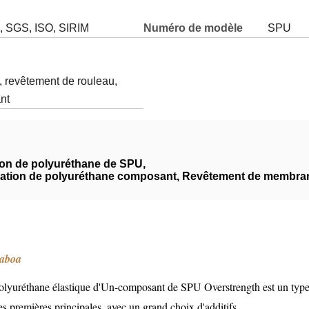
, SGS, ISO, SIRIM
Numéro de modèle
SPU
, revêtement de rouleau,
nt
ion de polyuréthane de SPU
,
sation de polyuréthane composant
,
Revêtement de membrane
oaboa
olyuréthane élastique d'Un-composant de SPU Overstrength est un type d
s premières principales, avec un grand choix d'additifs.