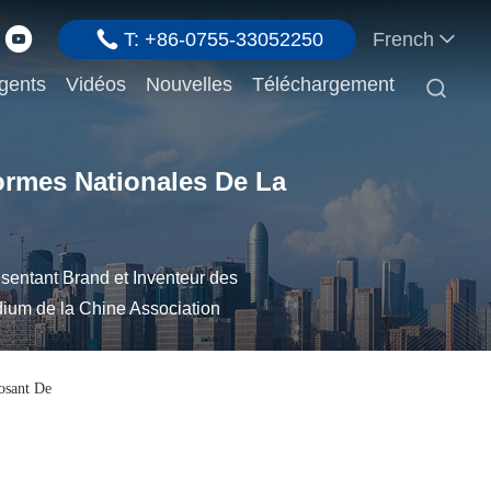
T: +86-0755-33052250
French
gents
Vidéos
Nouvelles
Téléchargement

ormes Nationales De La
sentant Brand et Inventeur des
ium de la Chine Association
osant De