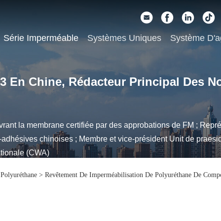
Série Imperméable
Systèmes Uniques
Système D'a
 3 En Chine, Rédacteur Principal Des N
ant la membrane certifiée par des approbations de FM ; Repré
hésives chinoises ; Membre et vice-président Unit de praesid
ationale (CWA)
 Polyuréthane
>
Revêtement De Imperméabilisation De Polyuréthane De Comp