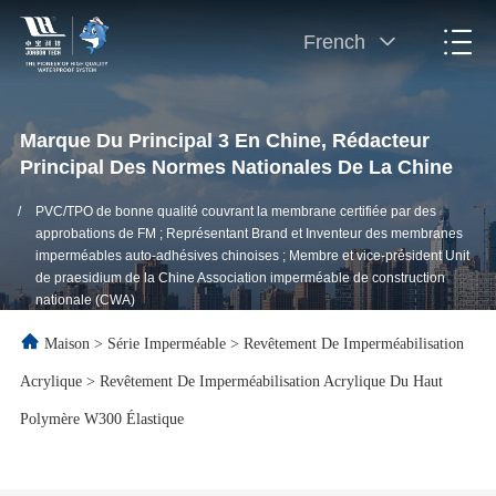
French
Marque Du Principal 3 En Chine, Rédacteur
Principal Des Normes Nationales De La Chine
/
PVC/TPO de bonne qualité couvrant la membrane certifiée par des
approbations de FM ; Représentant Brand et Inventeur des membranes
imperméables auto-adhésives chinoises ; Membre et vice-président Unit
de praesidium de la Chine Association imperméable de construction
nationale (CWA)
Maison
>
Série Imperméable
>
Revêtement De Imperméabilisation
Acrylique
>
Revêtement De Imperméabilisation Acrylique Du Haut
Polymère W300 Élastique