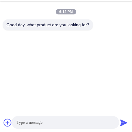
de WhatsAPP
6:12 PM
Contactez-nous
Good day, what product are you looking for?

Téléphone
+86-0755-33052250

Email
international@zhuobao.com

Adresse
Plancher 16ème, No.2 secteur du nord, place
centrale de ville d'excellence, Meilin, Futian D
ist., Shenzhen, Guangdong, Chine
Bonne qualité de la Chine Membrane de imperméabilisation
auto-adhésive Fournisseur. © de Copyright 2023-2026 joaboa-
tech.com . Tous droits réservés.