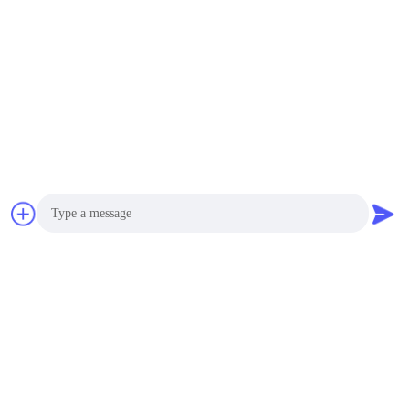
Photo
Video Call
Audio Call