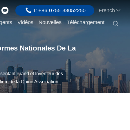
T: +86-0755-33052250
French
gents
Vidéos
Nouvelles
Téléchargement

ormes Nationales De La
sentant Brand et Inventeur des
ium de la Chine Association