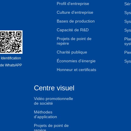
Profil d'entreprise
Sér
Culture d'entreprise
Sys
Bases de production
Sys
Capacité de R&D
Sys
Projets de point de
Pla
repère
sys
Charité publique
Pier
Identification
Économies d'énergie
Sys
de WhatsAPP
Honneur et certificats
Centre visuel
Vidéo promotionnelle
de société
Méthodes
d'application
Projets de point de
repère