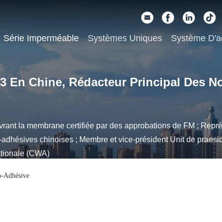
Série Imperméable
Systèmes Uniques
Système D'a
 3 En Chine, Rédacteur Principal Des N
ant la membrane certifiée par des approbations de FM ; Repré
hésives chinoises ; Membre et vice-président Unit de praesid
ationale (CWA)
o-Adhésive