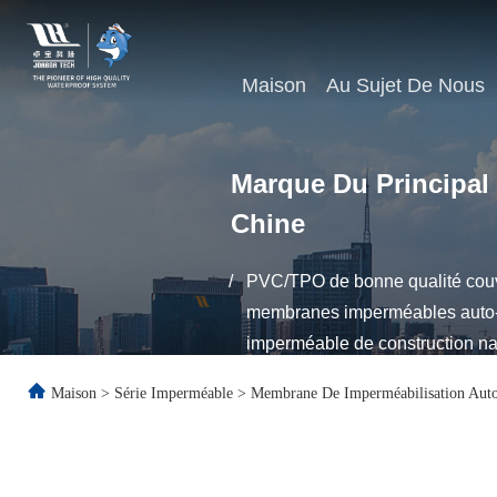
Maison
Au Sujet De Nous
Marque Du Principal
Chine
/
PVC/TPO de bonne qualité couvr
membranes imperméables auto-ad
imperméable de construction n
Maison
>
Série Imperméable
>
Membrane De Imperméabilisation Aut