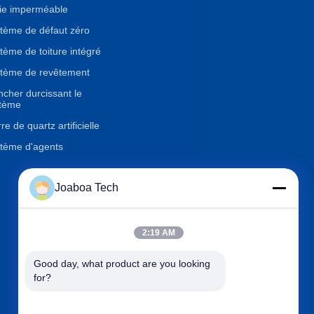
ie imperméable
tème de défaut zéro
tème de toiture intégré
tème de revêtement
ncher durcissant le
tème
re de quartz artificielle
tème d'agents
Joaboa Tech
Contactez-nous
2:19 AM

Téléphone
+86-0755-33052250
Good day, what product are you looking 

Email
international@zhuobao.com
for?

Adresse
Plancher 16ème, No.2 secte
ur du nord, place centrale de