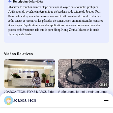
Description de la vidéo:
Observez le fonctionnement étape par étape et voyez des exemples pratiques
d'utilisation du système intégré unique de bardage et de toiture de Joaboa Tech.
Dans cette vidéo, vous découvrirez comment cette solution de pointe réduit les
coûts totaux et raccourcit les périodes de construction en minimisant les couches
et les étapes d'application, avec des applications concrètes présentées dans des
projets emblématiques tels que le pont Hong Kong-Zhuhai-Macao et le stade
olympique de Pékin.
Vidéos Relatives
04:45
05:16
JOABOA TECH, TOP 3 MARQUE de
Vidéo promotionnelle vietnamienne
matériaux de construction étanches
de technologie de Joaboa
Joaboa Tech
en provenance de Chine
Vidéos Promotionnelles De
Vidéos Promotionnelles De
Société
Société
November 13, 2023
June 02, 2023