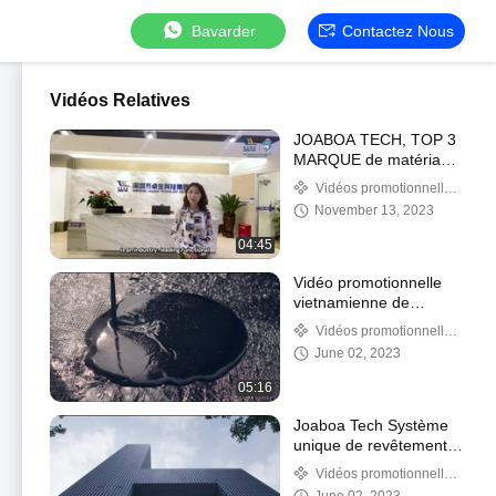
Bavarder
Contactez Nous
Vidéos Relatives
JOABOA TECH, TOP 3
MARQUE de matériaux
de construction
Vidéos promotionnelles
étanches en
de société
November 13, 2023
provenance de Chine
04:45
Vidéo promotionnelle
vietnamienne de
technologie de Joaboa
Vidéos promotionnelles
de société
June 02, 2023
05:16
Joaboa Tech Système
unique de revêtement
et de toiture intégré
Vidéos promotionnelles
de société