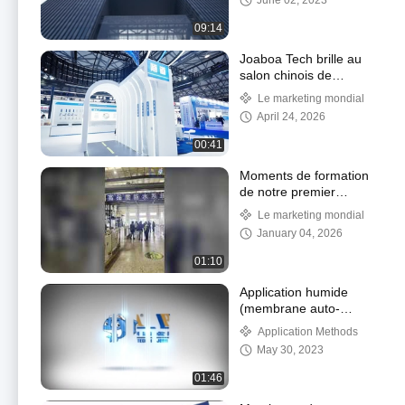
June 02, 2023
09:14
Joaboa Tech brille au
salon chinois de
l'étanchéité 2025 !
Le marketing mondial
April 24, 2026
00:41
Moments de formation
de notre premier
programme
Le marketing mondial
d’applicateurs agréés à
January 04, 2026
l’étranger !
01:10
Application humide
(membrane auto-
adhésive de Bondsure
Application Methods
avec le ciment humide
May 30, 2023
pour faire le traitement
de substrat)
01:46