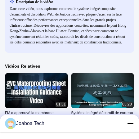
Description de la vidéo:
Dans cette vidéo, nous explorons comment le système intégré composite
d'étanchéité et d'isolation WiCi de Joaboa Tech avec plaque d'acier sur la face
inférieure offre des performances exceptionnelles dans les grands projets
d'infrastructure. Découvrez des applications concrètes, notamment le pont Hong
Kong-Zhuhai-Macao et la base Huawei Bantian, et découvrez comment ce
système innovant réduit les coûts, raccourcit les délais de construction et résout
les défis courants rencontrés avec les matériaux de construction traditionnels.
Vidéos Relatives
01:31
03:28
FM a approuvé la membrane
Système intégré décoratif de carreau
imperméable de PVC de Bondsure™
de céramique et économiseur
Joaboa Tech
d'énergie de revêtement couvert par
Application Methods
Application Methods
surface mince
June 01, 2023
June 01, 2023