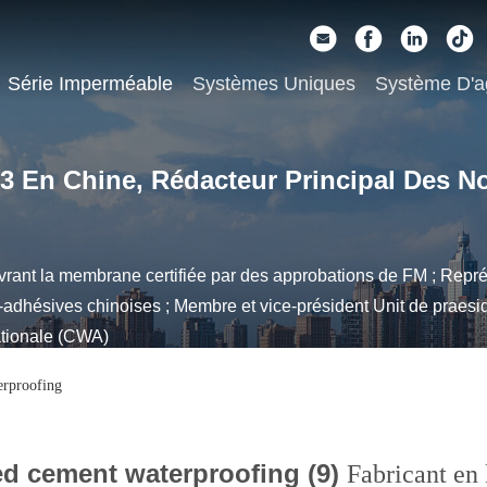
Série Imperméable
Systèmes Uniques
Système D'a
 3 En Chine, Rédacteur Principal Des N
ant la membrane certifiée par des approbations de FM ; Repré
hésives chinoises ; Membre et vice-président Unit de praesid
ationale (CWA)
rproofing
ed cement waterproofing (9)
Fabricant en 