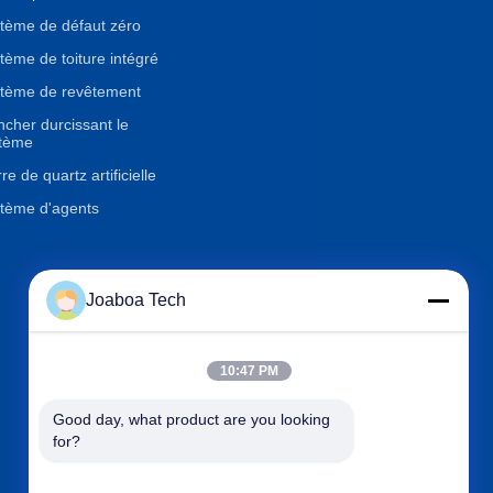
tème de défaut zéro
tème de toiture intégré
tème de revêtement
ncher durcissant le
tème
re de quartz artificielle
tème d'agents
Joaboa Tech
Contactez-nous

Téléphone
+86-0755-33052250
10:47 PM

Email
international@zhuobao.com
Good day, what product are you looking 

Adresse
Plancher 16ème, No.2 secte
for?
ur du nord, place centrale de
ville d'excellence, Meilin, Futi