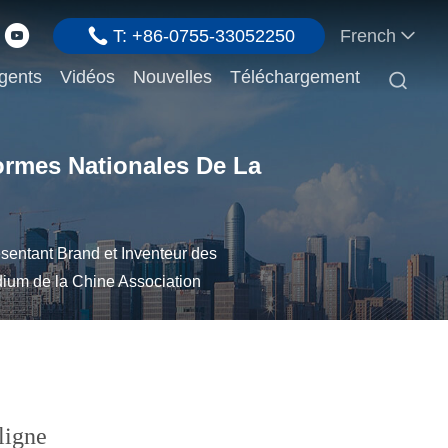
T: +86-0755-33052250
French
gents
Vidéos
Nouvelles
Téléchargement

ormes Nationales De La
sentant Brand et Inventeur des
ium de la Chine Association
ligne