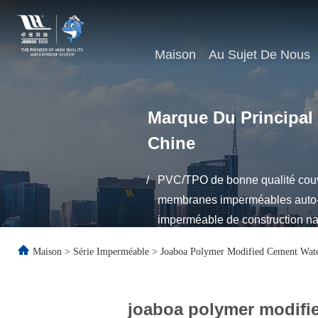
Maison
Au Sujet De Nous
Marque Du Principal
Chine
/
PVC/TPO de bonne qualité couvr
membranes imperméables auto-ad
imperméable de construction n
Maison
>
Série Imperméable
>
Joaboa Polymer Modified Cement Wate
joaboa polymer modifi