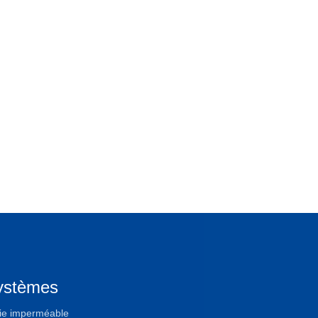
ystèmes
ie imperméable